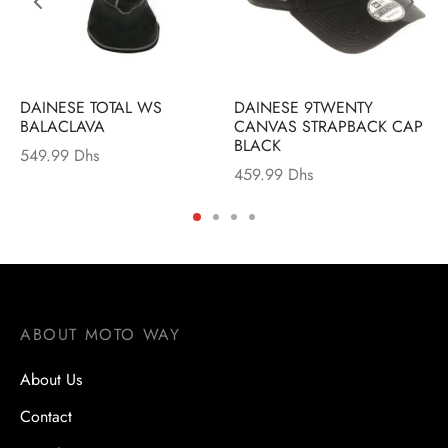
DAINESE TOTAL WS
DAINESE 9TWENTY
BALACLAVA
CANVAS STRAPBACK CAP
BLACK
549.99
Dhs
459.99
Dhs
ABOUT MOTO WAY
About Us
Contact