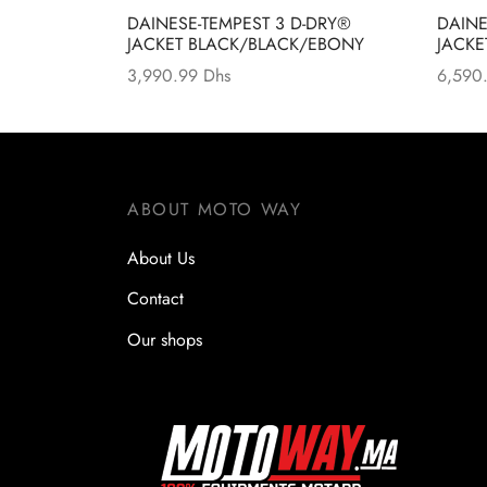
DAINESE-TEMPEST 3 D-DRY®
DAINE
JACKET BLACK/BLACK/EBONY
JACKE
3,990.99
Dhs
6,590
ABOUT MOTO WAY
About Us
Contact
Our shops