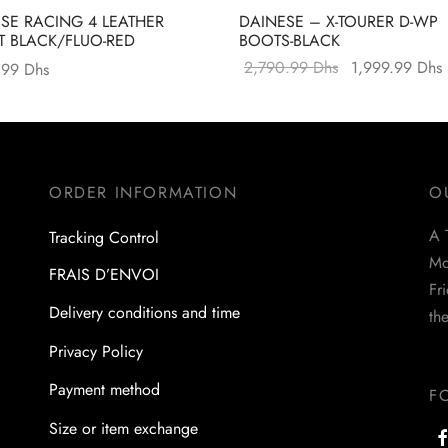
SE RACING 4 LEATHER
DAINESE – X-TOURER D-WP
T BLACK/FLUO-RED
BOOTS-BLACK
Le prix initial
2,790.99
Dhs
1,999.99
Dhs
.99
Dhs
était :
2,790.99 Dhs.
ORDER INFORMATION
O
A 
Tracking Control
Mo
FRAIS D’ENVOI
F
Delivery conditions and time
th
Privacy Policy
Payment method
F
Size or item exchange