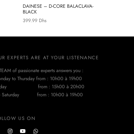
DAINESE – D-CORE BALACLAVA-
BLACK
Le prix actuel
399.99
Dhs
est :
1,999.99 Dhs.
UR EXPERTS ARE AT YOUR LISTENANCE
TEAM of passionate experts answers you :
nday to Thursday from : 10h00 à 19h00
riday from : 15h00 à 20h00
e Saturday from : 10h00 à 19h00
OLLOW US ON