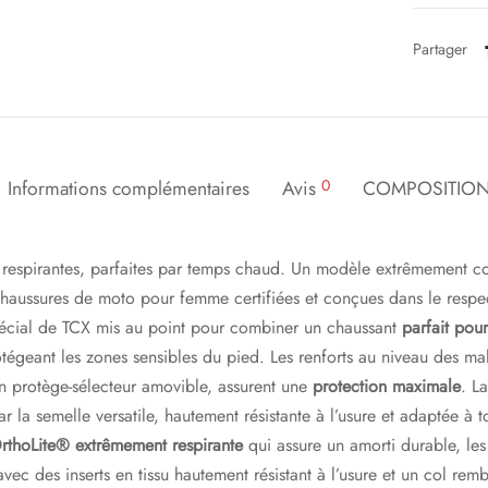
Partager
Informations complémentaires
Avis
0
COMPOSITION
t respirantes, parfaites par temps chaud. Un modèle extrêmement con
chaussures de moto pour femme certifiées et conçues dans le resp
pécial de TCX mis au point pour combiner un chaussant
parfait pou
otégeant les zones sensibles du pied. Les renforts au niveau des mal
n protège-sélecteur amovible, assurent une
protection maximale
. La
r la semelle versatile, hautement résistante à l’usure et adaptée à to
rthoLite® extrêmement respirante
qui assure un amorti durable, les
avec des inserts en tissu hautement résistant à l’usure et un col remb