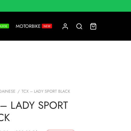
MOTORBIKE
GUIDE
NEW
DAINESE
/
TCX – LADY SPORT BLACK
 – LADY SPORT
CK