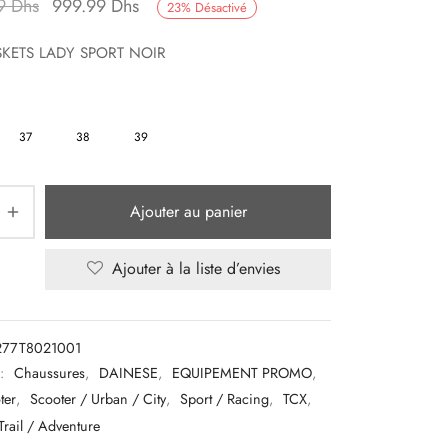
Le prix initial
Le prix
99
Dhs
999.99
Dhs
23
%
Désactivé
était :
actuel est :
SKETS LADY SPORT NOIR
1,290.99 Dhs.
999.99 Dhs.
37
38
39
Ajouter au panier
Ajouter à la liste d’envies
277T8021001
 :
Chaussures
,
DAINESE
,
EQUIPEMENT PROMO
,
ter
,
Scooter / Urban / City
,
Sport / Racing
,
TCX
,
Trail / Adventure