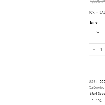
1,290.
TCX – BA
Taille
36
UGS :
20
Catégories
Maxi Scoo
Touring
,